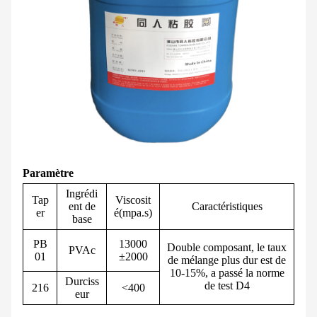
Paramètre
Ingrédi
Tap
Viscosit
ent de
Caractéristiques
er
é(mpa.s)
base
PB
13000
Double composant, le taux
PVAc
01
±2000
de mélange plus dur est de
10-15%, a passé la norme
Durciss
de test D4
216
<400
eur