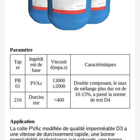
Paramètre
Ingrédi
Tap
Viscosit
ent de
Caractéristiques
er
é(mpa.s)
base
PB
13000
Double composant, le taux
PVAc
01
±2000
de mélange plus dur est de
10-15%, a passé la norme
Durciss
216
<400
de test D4
eur
Application
La colle PVAc modifiée de qualité imperméable D3 a
une vitesse de durcissement rapide, une bonne
perméabilité et résistance aux solvants, une bonne