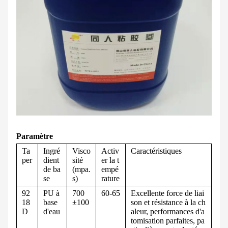
Paramètre
Ta
Ingré
Visco
Activ
Caractéristiques
per
dient
sité
er la t
de ba
(mpa.
empé
se
s)
rature
92
PU à
700
60-65
Excellente force de liai
18
base
±100
son et résistance à la ch
D
d'eau
aleur, performances d'a
tomisation parfaites, pa