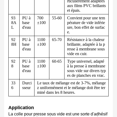
rticulièrement adaptées
aux films PVC brillants
et épais.
93
PU à
700
55-60
Convient pour une tem
8A
base
±100
pérature de vide inférie
L
d'eau
ure, bon effet de surfac
e.
92
PU à
1100
65-70
Résistance à la chaleur
8H
base
±100
brillante, adaptée à la p
d'eau
resse à membrane sous
vide en cuir.
92
PU à
1100
60-65
Type universel, adapté
8
base
±100
à la presse à membrane
d'eau
sous vide sur divers typ
es de planches en vrac.
33
Durci
Le taux de mélange est de 3-7%, mélange
6
sseur
z uniformément et le mélange doit être ter
miné dans les 8 heures.
Application
La colle pour presse sous vide est une sorte d'adhésif